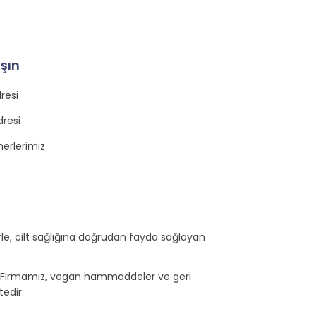
aşın
resi
dresi
nerlerimiz
erle, cilt sağlığına doğrudan fayda sağlayan
ir. Firmamız, vegan hammaddeler ve geri
edir.