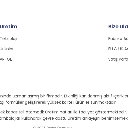
Üretim
Bize Ul
Teknoloji
Fabrika Ad
Ürünler
EU & UK A
AR-GE
Satış Part
ında uzmanlaşmış bir firmadır. Etkinliği kanıtlanmış aktif içerikl
kçi formüller geliştirerek yüksek kaliteli ürünler sunmaktadır.
sek kapasiteli otomatik üretim hatları ile faaliyet göstermekted
mbalajlar kullanarak çevre dostu üretim anlayışını benimsemekt
© 2026 Rowe Kozmetik