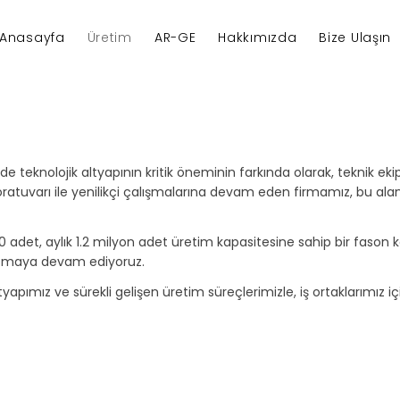
Anasayfa
Üretim
AR-GE
Hakkımızda
Bize Ulaşın
de teknolojik altyapının kritik öneminin farkında olarak, teknik ek
atuvarı ile yenilikçi çalışmalarına devam eden firmamız, bu alan
adet, aylık 1.2 milyon adet üretim kapasitesine sahip bir fason k
yapmaya devam ediyoruz.
yapımız ve sürekli gelişen üretim süreçlerimizle, iş ortaklarımız için